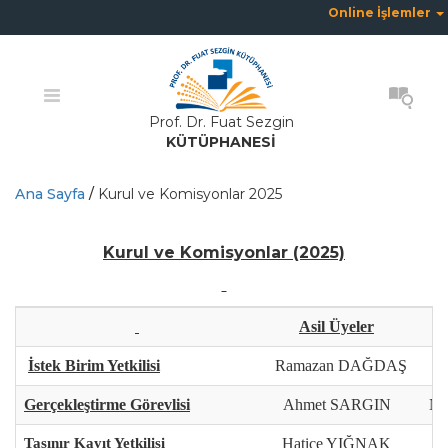
Online İşlemler
Prof. Dr. Fuat Sezgin
KÜTÜPHANESİ
Ana Sayfa
/
Kurul ve Komisyonlar 2025
Kurul ve Komisyonlar (2025)
Asil Üyeler
İstek Birim Yetkilisi
Ramazan DAĞDAŞ
Gerçekleştirme Görevlisi
Ahmet SARGIN
Ni
Taşınır Kayıt Yetkilisi
Hatice YIĞNAK
R