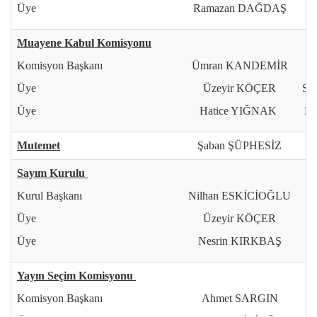
Üye
Ramazan DAĞDAŞ
Muayene Kabul Komisyonu
Komisyon Başkanı
Ümran KANDEMİR
Üye
Üzeyir KÖÇER
Sa
Üye
Hatice YIĞNAK
N
Mutemet
Şaban ŞÜPHESİZ
Sayım Kurulu
Kurul Başkanı
Nilhan ESKİCİOĞLU
Ü
Üye
Üzeyir KÖÇER
Üye
Nesrin KIRKBAŞ
R
Yayın Seçim Komisyonu
Komisyon Başkanı
Ahmet SARGIN