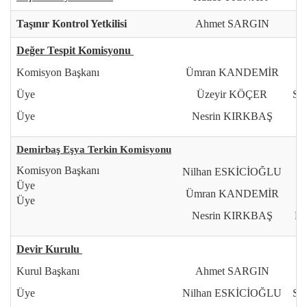
Taşınır Kontrol Yetkilisi
Ahmet SARGIN
Değer Tespit Komisyonu
Komisyon Başkanı
Ümran KANDEMİR
R
Üye
Üzeyir KÖÇER
Sa
Üye
Nesrin KIRKBAŞ
Demirbaş Eşya Terkin Komisyonu
Komisyon Başkanı
Nilhan ESKİCİOĞLU
R
Üye
Ümran KANDEMİR
Üye
Nesrin KIRKBAŞ
N
Devir Kurulu
Kurul Başkanı
Ahmet SARGIN
Üye
Nilhan ESKİCİOĞLU
Sa